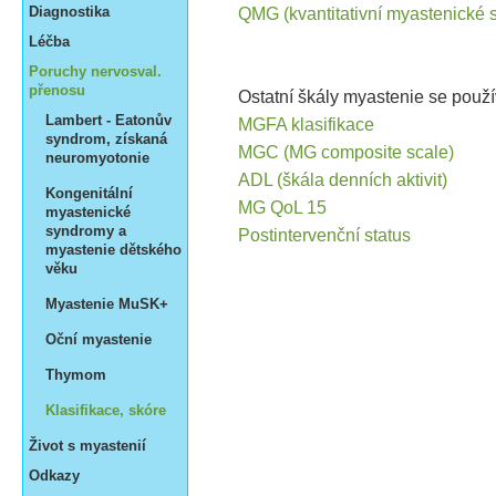
Diagnostika
QMG (kvantitativní myastenické 
Léčba
Poruchy nervosval.
přenosu
Ostatní škály myastenie se použív
Lambert - Eatonův
MGFA klasifikace
syndrom, získaná
MGC (MG composite scale)
neuromyotonie
ADL (škála denních aktivit)
Kongenitální
MG QoL 15
myastenické
syndromy a
Postintervenční status
myastenie dětského
věku
Myastenie MuSK+
Oční myastenie
Thymom
Klasifikace, skóre
Život s myastenií
Odkazy