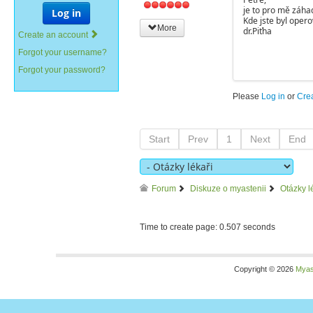
je to pro mě záhad
Log in
Kde jste byl ope
More
dr.Piťha
Create an account
Forgot your username?
Forgot your password?
Please
Log in
or
Cre
Start
Prev
1
Next
End
Forum
Diskuze o myastenii
Otázky l
Time to create page: 0.507 seconds
Copyright © 2026
Myas