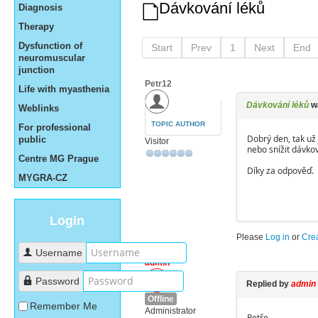
Dávkování léků
Diagnosis
Therapy
Dysfunction of
Start
Prev
1
Next
End
neuromuscular
junction
Petr12
Life with myasthenia
Dávkování léků
w
Weblinks
TOPIC AUTHOR
For professional
Dobrý den, tak už 
public
Visitor
nebo snížit dávkov
Centre MG Prague
Díky za odpověď.
MYGRA-CZ
Login
Please
Log in
or
Cre
Username
admin
Password
Replied by
admin
Offline
Remember Me
Administrator
Petře,