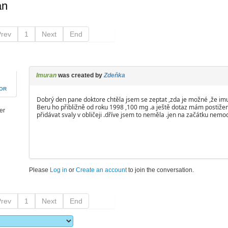
an
Prev
1
Next
End
Imuran
was created by
Zdeňka
HOR
Dobrý den pane doktore chtěla jsem se zeptat ,zda je možné ,že im
Beru ho přibližně od roku 1998 ,100 mg .a ještě dotaz mám postižené 
er
přidávat svaly v obličeji .dříve jsem to neměla .jen na začátku nemo
Please
Log in
or
Create an account
to join the conversation.
Prev
1
Next
End