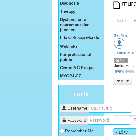
Imur
Diagnosis
Therapy
Dysfunction of
Start
neuromuscular
junction
Zdeňka
Life with myasthenia
Weblinks
TOPIC AUT
For professional
public
Offline
Junior Memb
Centre MG Prague
MYGRA-CZ
More
Login
Username
Start
Password
Remember Me