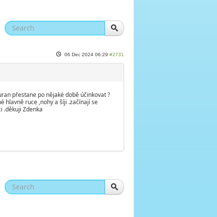
06 Dec 2024 06:29
#2731
uran přestane po nějaké době účinkovat ?
hlavně ruce ,nohy a šíji .začínají se
ci .děkuji Zdenka