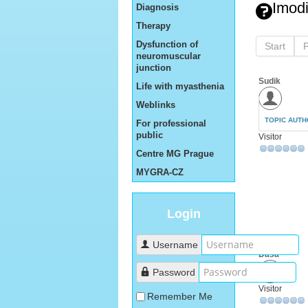
Imod
Diagnosis
Therapy
Dysfunction of
Start
neuromuscular
junction
Sudik
Life with myasthenia
Weblinks
TOPIC AUT
For professional
public
Visitor
Centre MG Prague
MYGRA-CZ
Login
Username
Dasa
Password
Visitor
Remember Me