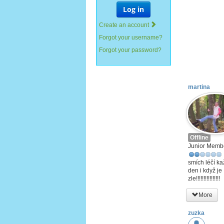
Log in
Create an account
Forgot your username?
Forgot your password?
martina
Offline
Junior Memb
smích léčí k
den i když je
zle!!!!!!!!!!!!!!!!
More
zuzka