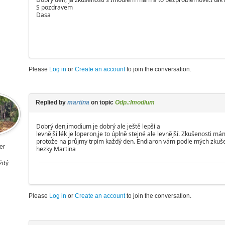
S pozdravem
Dasa
Please
Log in
or
Create an account
to join the conversation.
Replied by
martina
on topic
Odp.:Imodium
Dobrý den,imodium je dobrý ale ještě lepší a
levnější lék je loperon,je to úplně stejné ale levnější. Zkušenosti 
protože na průjmy trpím každý den. Endiaron vám podle mých zkuš
er
hezky Martina
aždý
Please
Log in
or
Create an account
to join the conversation.