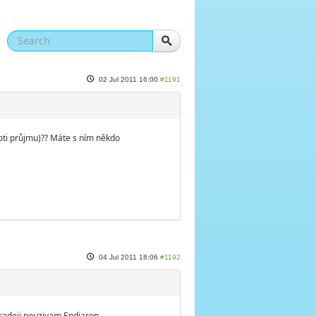
02 Jul 2011 16:00
#1191
roti průjmu)?? Máte s ním někdo
04 Jul 2011 18:06
#1192
radeji pouzivam Endiaron.