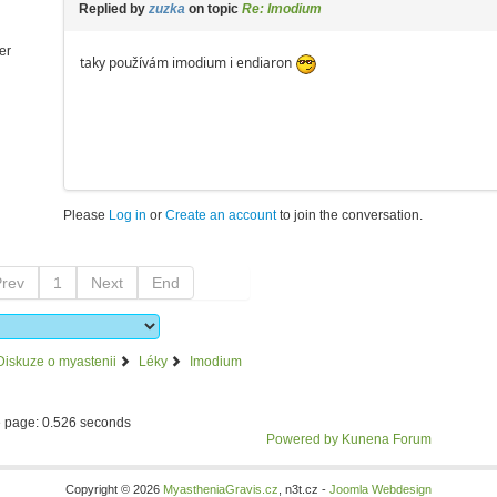
Replied by
zuzka
on topic
Re: Imodium
er
taky používám imodium i endiaron
Please
Log in
or
Create an account
to join the conversation.
Prev
1
Next
End
Diskuze o myastenii
Léky
Imodium
e page: 0.526 seconds
Powered by
Kunena Forum
Copyright © 2026
MyastheniaGravis.cz
, n3t.cz -
Joomla Webdesign