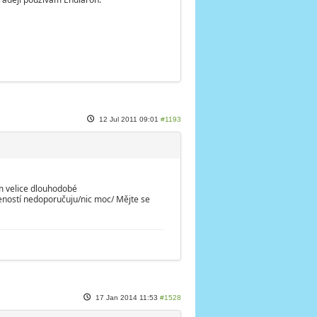
12 Jul 2011 09:01
#1193
mám velice dlouhodobé
eností nedoporučuju/nic moc/ Mějte se
17 Jan 2014 11:53
#1528