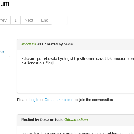
ium
Prev
1
Next
End
Imodium
was created by
Sudik
HOR
Zdravím, potřebovala bych zjistit, jestli smím užívat lék Imodium (p
zkušenosti?? Děkuji.
Please
Log in
or
Create an account
to join the conversation.
Replied by
Dasa
on topic
Odp.:Imodium
Dobry den, ja zkusenosti s Imodiem mam a to bezproblemove.I tak 