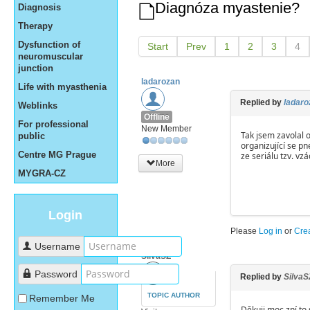
Diagnóza myastenie?
Diagnosis
Therapy
Dysfunction of
Start
Prev
1
2
3
4
neuromuscular
junction
ladarozan
Life with myasthenia
Replied by
ladaro
Weblinks
Offline
For professional
New Member
Tak jsem zavolal o
public
organizující se pn
Centre MG Prague
ze seriálu tzv. vz
More
MYGRA-CZ
Login
Please
Log in
or
Cre
Username
SilvaSZ
Password
Replied by
SilvaS
TOPIC AUTHOR
Remember Me
Děkuji moc,zní to 