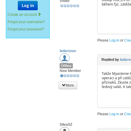
Visitor
během fyz. zátěže 
Log in
Create an account
Forgot your username?
Forgot your password?
Please
Log in
or
Cre
ladarozan
Replied by
ladaro
Offline
New Member
Takže Myastenie t
operaci a při zátě
příznaků. Zkuste z
More
ledový salát. A t
Please
Log in
or
Cre
SilvaSZ