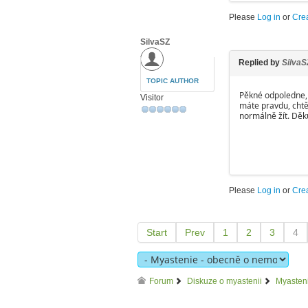
Please
Log in
or
Cre
SilvaSZ
Replied by
SilvaS
TOPIC AUTHOR
Pěkné odpoledne, 
Visitor
máte pravdu, chtě
normálně žít. Děku
Please
Log in
or
Cre
Start
Prev
1
2
3
4
Forum
Diskuze o myastenii
Myasten