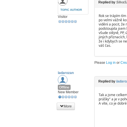
Replied by
SilvaS
TOPIC AUTHOR
Rok se trápím tím
Visitor
po velmi vážně k
vidění a pocit, ž
podstoupila jsem 
všude stějně, PP, 
jiných příznacích,
že i kdybych se ne
váš čas.
Please
Log in
or
Cre
ladarozan
Replied by
ladaro
Offline
New Member
Tak a jsme celkem
prášky" a je v po
A víte, co je dob
More