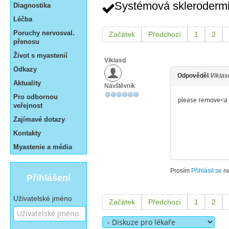
Systémová sklerodermi
Diagnostika
Léčba
Poruchy nervosval.
Začátek
Předchozí
1
2
přenosu
Život s myastenií
Vikiasd
Odkazy
Odpověděl
Vikias
Aktuality
Návštěvník
Pro odbornou
please remove<a h
veřejnost
Zajímavé dotazy
Kontakty
Myastenie a média
Prosím
Přihlásit se
n
Přihlášení
Uživatelské jméno
Začátek
Předchozí
1
2