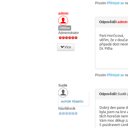
Prosím
Přihlásit se
n
admin
Odpověděl
admin
Offline
Administrator
Paní Horčicová,
věřím, že v doučas
připadá dost neo
Více
Dr. Piťha
Prosím
Přihlásit se
n
Sudik
Odpověděl
Sudik
AUTOR TÉMATU
Dobrý den pane d
Návštěvník
byla jsem na krvi
těch horeček nemo
Vám moc děkuji z
S pozdravem Lenk