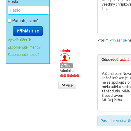
Heslo
všechny chřipkové
Líba
Pamatuj si mě
Přihlásit se
Vytvořit účet
Prosím
Přihlásit se
n
Zapomenuté jméno?
admin
Zapomenuté heslo?
Odpověděl
admin
Offline
Administrator
Vážená paní Nová
každá infekce je 
ne se spokojit s 
Více
měla udělat sediom
zánět dutin. Měla 
S pozdravem
MUDr.J.Piťha
Poslední změna: 0