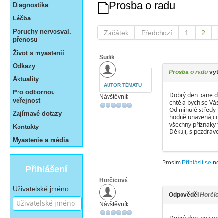
Prosba o radu
Diagnostika
Léčba
Poruchy nervosval.
Začátek
Předchozí
1
2
přenosu
Život s myastenií
Sudik
Odkazy
Prosba o radu
vyt
Aktuality
AUTOR TÉMATU
Pro odbornou
Dobrý den pane d
Návštěvník
veřejnost
chtěla bych se Vás
Od minulé středy m
Zajímavé dotazy
hodně unavená,co 
všechny příznaky 
Kontakty
Děkuji, s pozdra
Myastenie a média
Prosím
Přihlásit se
n
Přihlášení
Horčicová
Uživatelské jméno
Odpověděl
Horči
Návštěvník
Dobrý den, nejsem 