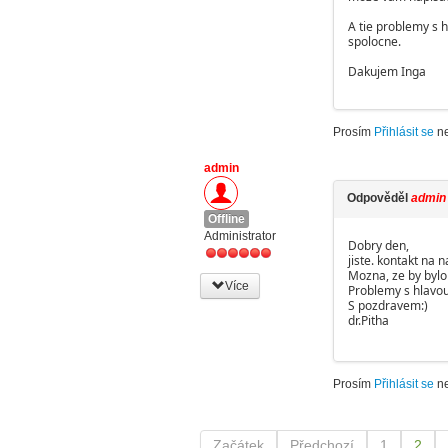
A tie problemy s 
spolocne.
Dakujem Inga
Prosím
Přihlásit se
n
admin
Odpověděl
admin
Offline
Administrator
Dobry den,
jiste. kontakt na 
Mozna, ze by bylo 
Více
Problemy s hlavou
S pozdravem:)
dr.Pitha
Prosím
Přihlásit se
n
Začátek
Předchozí
1
2