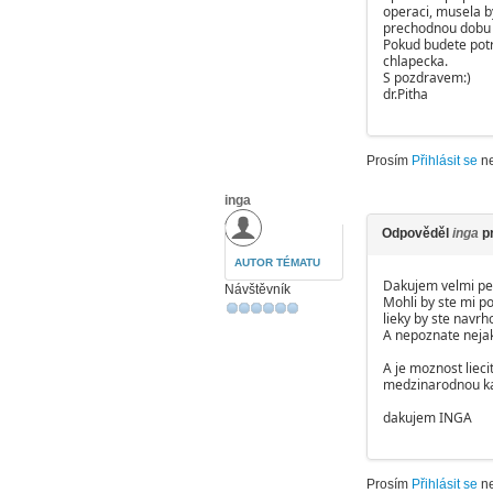
operaci, musela b
prechodnou dobu b
Pokud budete pot
chlapecka.
S pozdravem:)
dr.Pitha
Prosím
Přihlásit se
n
inga
Odpověděl
inga
p
AUTOR TÉMATU
Dakujem velmi pe
Návštěvník
Mohli by ste mi p
lieky by ste navrh
A nepoznate nejak
A je moznost lieci
medzinarodnou ka
dakujem INGA
Prosím
Přihlásit se
n