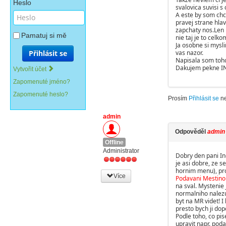
Heslo
svalovica suvisi s
A este by som chc
pravej strane hlav
zapchaty nos.Len 
Pamatuj si mě
nie taj je to celko
Ja osobne si mysli
Přihlásit se
vas nazor.
Napisala som toho
Dakujem pekne I
Vytvořit účet
Zapomenuté jméno?
Zapomenuté heslo?
Prosím
Přihlásit se
n
admin
Odpověděl
admin
Offline
Administrator
Dobry den pani In
je asi dobre, ze s
hornim menu), pro
Více
Podavani Mestinon
na sval. Mystenie 
normalniho nalez
byt na MR videt! I
presto bych ji do
Podle toho, co pi
upravit napr. pod