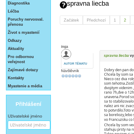
spravna liecba
Diagnostika
Léčba
Poruchy nervosval.
Začátek
Předchozí
1
2
přenosu
Život s myastenií
Odkazy
inga
Aktuality
spravna liecba
vyt
Pro odbornou
veřejnost
AUTOR TÉMATU
Dobry den pan dok
Zajímavé dotazy
Návštěvník
Chcela by som sa 
Kontakty
Nieco cez dva rok
som tehotna.Zisti
Myastenie a média
dvojitym videnim 
rano 7h,dve o 12h
unavena.Porod som
sa to stabilizova
Přihlášení
nalez ani nic zva
to potvrdilo.Toto 
sa boreliozy,lebo
Uživatelské jméno
vo Francuzsku co
Chcela by som ved
stahuju prsty na 
Takze neviem ci je