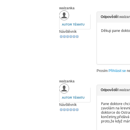
walzanka
Odpověděl
walza
AUTOR TÉMATU
Děkuji pane dokto
Návštěvník
Prosím
Přihlásit se
n
walzanka
Odpověděl
walza
AUTOR TÉMATU
Pane doktore chci 
Návštěvník
zavolám na krevní
doktorce do Ostra
končetiny,přidává 
proto,že když mám