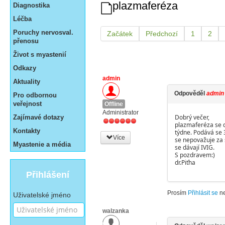
plazmaferéza
Diagnostika
Léčba
Poruchy nervosval.
Začátek
Předchozí
1
2
přenosu
Život s myastenií
Odkazy
admin
Aktuality
Odpověděl
admin
Pro odbornou
veřejnost
Offline
Administrator
Dobrý večer,
Zajímavé dotazy
plazmaferéza se d
Kontakty
týdne. Podává se 
Více
se nepovažuje za 
Myastenie a média
se dávají IVIG.
S pozdravem:)
dr.Piťha
Přihlášení
Prosím
Přihlásit se
n
Uživatelské jméno
walzanka