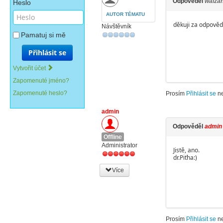
Odpověděl
walza
Heslo
AUTOR TÉMATU
děkuji za odpověď
Návštěvník
Pamatuj si mě
Přihlásit se
Vytvořit účet
Zapomenuté jméno?
Zapomenuté heslo?
Prosím
Přihlásit se
n
admin
Odpověděl
admin
Offline
Administrator
Jistě, ano.
dr.Piťha:)
Více
Prosím
Přihlásit se
n