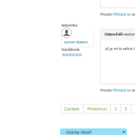
Prosím
Přihlásit se
n
walzanka
Odpověděl
walza
AUTOR TÉMATU
už je mi to velic
Návštěvník
Prosím
Přihlásit se
n
Začátek
Předchozí
1
2