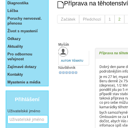
Příprava na těhotenství
Diagnostika
Léčba
Poruchy nervosval.
Začátek
Předchozí
1
2
přenosu
Život s myastenií
Odkazy
Myšák
Aktuality
Příprava na těhot
Pro odbornou
veřejnost
AUTOR TÉMATU
Dobrý den pane dok
Zajímavé dotazy
Návštěvník
podrobnějším inf
Kontakty
Je mi 27 let, myas
Beru denně 2x 75m
Myastenie a média
(deprese), 1/2 Mi
pondělí jdu po 5 
případě stav stabi
taková příprava na
Přihlášení
co pro sebe můžu 
kamarádky těhotn
Uživatelské jméno
bych samozřejmě ch
Omlouvám se za k
dočíst, abych Vás
infomace spíš vše