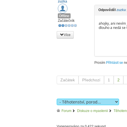
zuzka
Odpověděl
zuzka
Offline
Začátečník
ahojky, ani nevím 
dlouho a nedá se 
Více
Prosím
Přihlásit se
n
Začátek
Předchozí
1
2
Forum
Diskuze o myastenii
Těhotens
Vygenerováno za 0.422 sekund