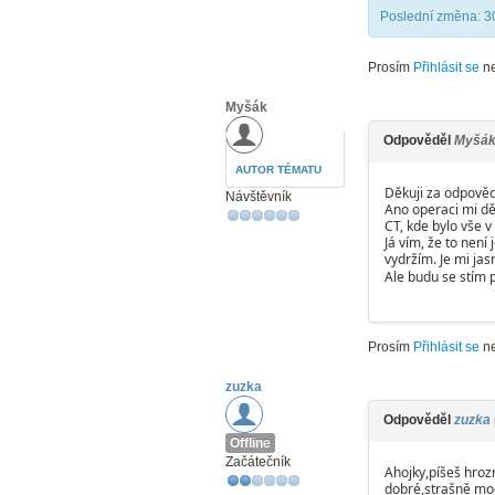
Poslední změna: 3
Prosím
Přihlásit se
n
Myšák
Odpověděl
Myšá
AUTOR TÉMATU
Děkuji za odpověď
Návštěvník
Ano operaci mi děla
CT, kde bylo vše v
Já vím, že to nen
vydržím. Je mi jas
Ale budu se stím p
Prosím
Přihlásit se
n
zuzka
Odpověděl
zuzka
Offline
Začátečník
Ahojky,píšeš hroz
dobré,strašně moc