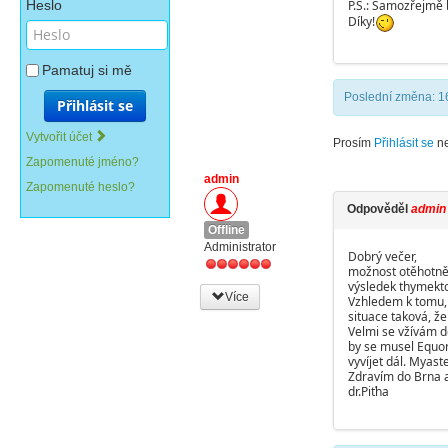
Heslo
P.S.: Samozřejmě 
Díky!
Pamatuj si mě
Poslední změna: 16
Přihlásit se
Vytvořit účet
Prosím
Přihlásit se
n
Zapomenuté jméno?
admin
Zapomenuté heslo?
Odpověděl
admin
Offline
Administrator
Dobrý večer,
možnost otěhotnění
výsledek thymekto
Více
Vzhledem k tomu, 
situace taková, ž
Velmi se vžívám d
by se musel Equora
vyvíjet dál. Myas
Zdravím do Brna a
dr.Piťha