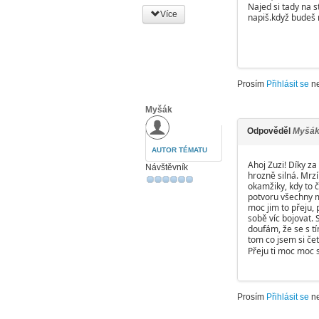
Najed si tady na s
Více
napiš.když budeš 
Prosím
Přihlásit se
n
Myšák
Odpověděl
Myšá
AUTOR TÉMATU
Ahoj Zuzi! Díky za
Návštěvník
hrozně silná. Mrzí
okamžiky, kdy to č
potvoru všechny m
moc jim to přeju, 
sobě víc bojovat. 
doufám, že se s tí
tom co jsem si četl
Přeju ti moc moc s
Prosím
Přihlásit se
n