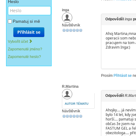
Heslo
inga
Odpověděl
inga
p
Pamatuj si mě
Návštěvník
Přihlásit se
Ahoj Martina,mna 
operacii som nebo
Vytvořit účet
pracujem na tom a
Zdravim Inga:)
Zapomenuté jméno?
Zapomenuté heslo?
Prosím
Přihlásit se
n
R.Martina
Odpověděl
R.Mart
AUTOR TÉMATU
Ahojky.... já neví
Návštěvník
bylo 14 let, kdy j
horší.... pamatuji
občas že jsem na l
FASTUM GEL a řekla
obezitologa.... př