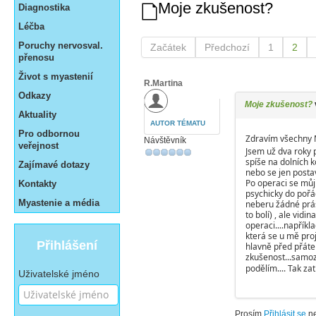
Moje zkušenost?
Diagnostika
Léčba
Poruchy nervosval.
Začátek
Předchozí
1
2
přenosu
Život s myastenií
R.Martina
Odkazy
Moje zkušenost?
Aktuality
AUTOR TÉMATU
Pro odbornou
Zdravím všechny M
Návštěvník
veřejnost
Jsem už dva roky p
spíše na dolních 
Zajímavé dotazy
nebo se jen postavi
Po operaci se můj 
Kontakty
psychicky do pořá
Myastenie a média
neberu žádné prášk
to bolí) , ale vid
operaci....napříkla
která se u mě proj
Přihlášení
hlavně před přátel
zkušenost...samoz
podělím.... Tak zat
Uživatelské jméno
Prosím
Přihlásit se
n