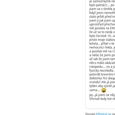
je samozřejmě nem
bylo patnáct.... 
jsem se s tímhle p
když jsem nemohla 
stalo ještě před m
jsem jí jak jsem u
uprostřed přechodu 
mě poslala na EKG, 
že už se to nedá v
bylo čerstvě 16...
jenže moje slabost
ležela... přítel v 
nemocnici řekla, 
a posílali mě na r
a nebo že jsem psy
až tak že jsem tam
něco málo ukázalo 
rotopedu.... no a 
fyzicky nezvládla.
potvrdit krevními 
doktorka říct diagó
srandu? Ale já jse
týden aby zjistili
sama....
jej...já jsem se ně
Shrnutí tedy tvé ot
Prosím
Přihlásit se
n