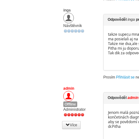
inga
Odpověděl
inga
p
Návštěvník
takze super,u mna
ma posielali aj na
Takze nie dva,ale 
Pitha mi ju doporu
Tak dik za odpove
Prosím
Přihlásit se
n
admin
Odpověděl
admin
Offline
Administrator
Jenom malá poznám
končetinách diagn
aby se povědomí o
Více
dr.Piťha