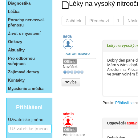
Léky na vysoký nitroočn
Diagnostika
Léčba
Poruchy nervosval.
Začátek
Předchozí
1
Násle
přenosu
Život s myastenií
jarda
Odkazy
Léky na vysoký ni
Aktuality
AUTOR TÉMATU
Pro odbornou
Dobrý den pane d
Offline
veřejnost
Mám s Vámi dopřed
Nováček
Aruclonin a Piloc
Zajímavé dotazy
ve svém volném ča
Kontakty
Více
Myastenie a média
Prosím
Přihlásit se
n
Přihlášení
admin
Uživatelské jméno
Odpověděl
admin
Offline
Administrator
Dobrý den,