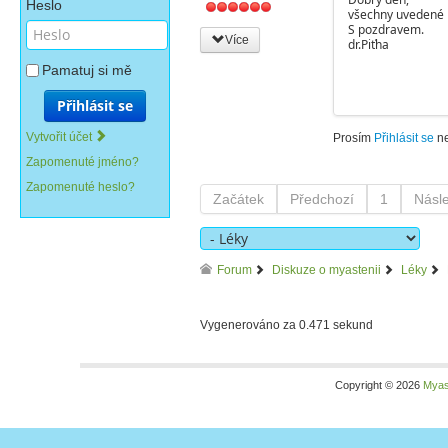
Heslo
všechny uvedené l
S pozdravem.
Více
dr.Piťha
Pamatuj si mě
Přihlásit se
Vytvořit účet
Prosím
Přihlásit se
n
Zapomenuté jméno?
Zapomenuté heslo?
Začátek
Předchozí
1
Násle
Forum
Diskuze o myastenii
Léky
Vygenerováno za 0.471 sekund
Copyright © 2026
Myas