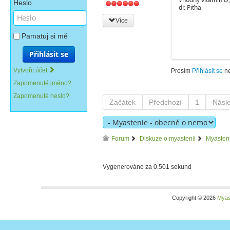
Heslo
dr. Piťha
Více
Pamatuj si mě
Přihlásit se
Vytvořit účet
Prosím
Přihlásit se
n
Zapomenuté jméno?
Zapomenuté heslo?
Začátek
Předchozí
1
Násle
Forum
Diskuze o myastenii
Myasten
Vygenerováno za 0.501 sekund
Copyright © 2026
Myas