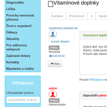
Vitamínové doplnky
Diagnostika
Léčba
Poruchy nervosval.
Začátek
Předchozí
1
Násle
přenosu
Život s myastenií
nusilvia@centrum.sk
Odkazy
Vitamínové dopln
Aktuality
AUTOR TÉMATU
Pro odbornou
Dobrý deň. Syn 26
Offline
veřejnost
thýmu. Stále pretr
Nováček
Prosím aké vitamí
Zajímavé dotazy
Kontakty
Více
Myastenie a média
Prosím
Přihlásit se
n
Přihlášení
admin
Uživatelské jméno
Odpověděl
admin
Offline
Administrator
Vhodný vitamin D,